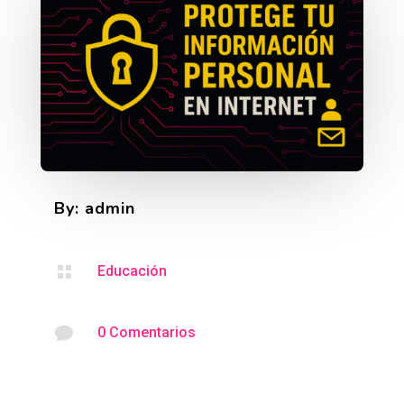
By: admin

Educación

0 Comentarios